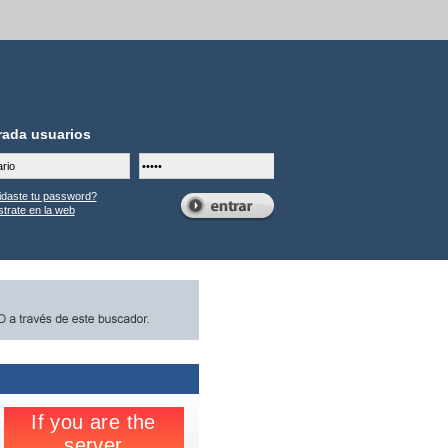
rada usuarios
idaste tu password?
trate en la web