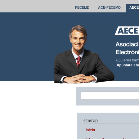
FECEMD
ACE
-FECEMD
AECE
|
|
Inicio