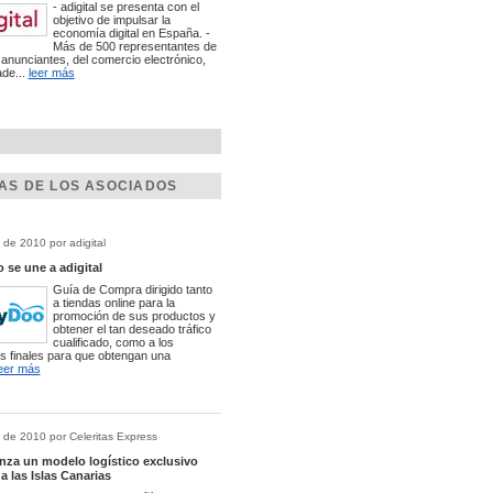
- adigital se presenta con el
objetivo de impulsar la
economía digital en España. -
Más de 500 representantes de
anunciantes, del comercio electrónico,
ade...
leer más
IAS DE LOS ASOCIADOS
 de 2010 por adigital
se une a adigital
Guía de Compra dirigido tanto
a tiendas online para la
promoción de sus productos y
obtener el tan deseado tráfico
cualificado, como a los
 finales para que obtengan una
eer más
 de 2010 por Celeritas Express
anza un modelo logístico exclusivo
 a las Islas Canarias