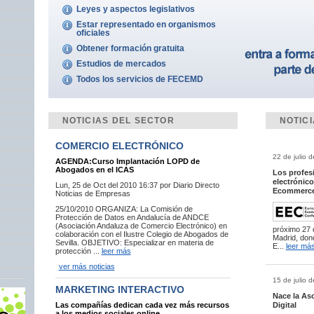
Leyes y aspectos legislativos
Estar representado en organismos
oficiales
Obtener formación gratuita
Estudios de mercados
Todos los servicios de FECEMD
NOTICIAS DEL SECTOR
NOTIC
COMERCIO ELECTRÓNICO
22 de julio d
AGENDA:Curso Implantación LOPD de
Abogados en el ICAS
Los profesi
electrónic
Lun, 25 de Oct del 2010 16:37 por Diario Directo
Ecommerce
Noticias de Empresas
25/10/2010 ORGANIZA: La Comisión de
Protección de Datos en Andalucía de ANDCE
(Asociación Andaluza de Comercio Electrónico) en
próximo 27 d
colaboración con el Ilustre Colegio de Abogados de
Madrid, don
Sevilla. OBJETIVO: Especializar en materia de
E...
leer má
protección ...
leer más
ver más noticias
15 de julio d
MARKETING INTERACTIVO
Nace la As
Digital
Las compañías dedican cada vez más recursos
a los medios sociales online