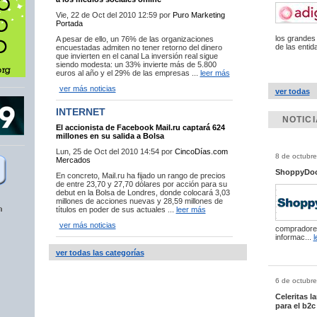
Vie, 22 de Oct del 2010 12:59 por
Puro Marketing
Portada
los grandes 
A pesar de ello, un 76% de las organizaciones
de las entid
encuestadas admiten no tener retorno del dinero
que invierten en el canal La inversión real sigue
siendo modesta: un 33% invierte más de 5.800
euros al año y el 29% de las empresas ...
leer más
ver más noticias
ver todas
INTERNET
NOTIC
El accionista de Facebook Mail.ru captará 624
millones en su salida a Bolsa
Lun, 25 de Oct del 2010 14:54 por
CincoDías.com
8 de octubre
Mercados
ShoppyDoo 
En concreto, Mail.ru ha fijado un rango de precios
de entre 23,70 y 27,70 dólares por acción para su
debut en la Bolsa de Londres, donde colocará 3,03
millones de acciones nuevas y 28,59 millones de
títulos en poder de sus actuales ...
leer más
ver más noticias
compradores
informac...
l
ver todas las categorías
6 de octubre
Celeritas l
para el b2c