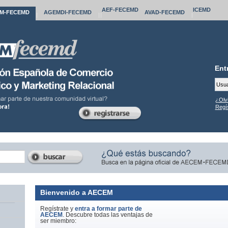
AEF
-FECEMD
ICEMD
M
-FECEMD
AGEMDI
-FECEMD
AVAD
-FECEMD
|
|
|
|
Ent
¿Olv
Regís
Bienvenido a AECEM
Regístrate y
entra a formar parte de
AECEM
. Descubre todas las ventajas de
ser miembro: