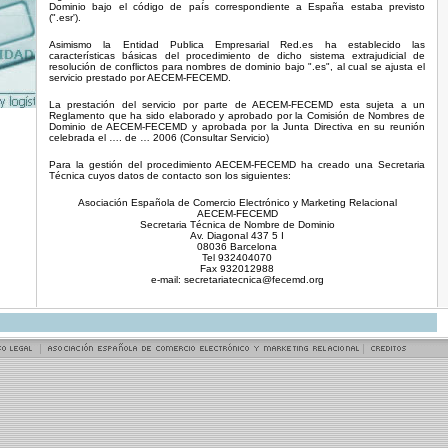
Dominio bajo el código de país correspondiente a España estaba previsto
(".esr').
Asimismo la Entidad Publica Empresarial Red.es ha establecido las
características básicas del procedimiento de dicho sistema extrajudicial de
resolución de conflictos para nombres de dominio bajo ".es", al cual se ajusta el
servicio prestado por AECEM-FECEMD.
La prestación del servicio por parte de AECEM-FECEMD esta sujeta a un
Reglamento que ha sido elaborado y aprobado por la Comisión de Nombres de
Dominio de AECEM-FECEMD y aprobada por la Junta Directiva en su reunión
celebrada el …. de … 2006 (Consultar Servicio)
Para la gestión del procedimiento AECEM-FECEMD ha creado una Secretaria
Técnica cuyos datos de contacto son los siguientes:
Asociación Española de Comercio Electrónico y Marketing Relacional
AECEM-FECEMD
Secretaria Técnica de Nombre de Dominio
Av. Diagonal 437 5 I
08036 Barcelona
Tel 932404070
Fax 932012988
e-mail:
secretariatecnica@fecemd.org