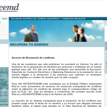
D
Servicio de Resolución de conflictos
Una de las cuestiones que más polémicas ha suscitado en Internet, ha sido el
fenómeno de la apropiación de dominios por personas o entidades sin un interés
legítimo para ello. Por ello una de las actividades que desarrolla la Asociación
Española de Comercio Electrónico y Marketing Relacional es la prestación de un
servicio dirigido a la devolución a las personas que ostenten un verdadero
interés legítimo su nombre de dominio que ha sido ocupado.
Para ello AECEM-FECEMD esta acreditada por la Entidad Pública empresarial
Red.es como proveedora de servicios de resolución extrajudicial de conflictos
sobre la utilización de nombres de dominio bajo el correspondiente código de
país (ccTLD) “.es”, bajo los términos y condiciones del contrato suscrito entre
Red.es y AECEM-FECEMD el día 8 de febrero de 2006.
La creación de un sistema extrajudicial para la resolución de los conflictos que
puedan surgir entre el titular de un dominio y un tercero que alegase intereses
legítimos sobre el mismo esta previsto en el Plan Nacional de Nombres de