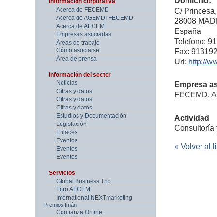
Domicilio:
Información corporativa
C/ Princesa,
Acerca de FECEMD
Acerca de AGEMDI-FECEMD
28008 MADR
Acerca de AECEM
España
Empresas asociadas
Telefono: 9
Áreas de trabajo
Fax: 91319
Cómo asociarse
Área de prensa
Url:
http://
Información del sector
Noticias
Empresa as
Cifras y datos
FECEMD, 
Cifras y datos
Cifras y datos
Estudios y Documentación
Actividad
Legislación
Consultoría 
Enlaces
Eventos
« Volver al l
Eventos
Eventos
Servicios
Global Business Trip
Foro AECEM
International NEXTmarketing
Premios Imán
Confianza Online