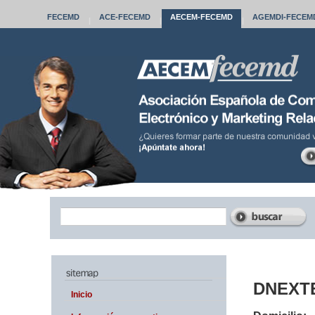
FECEMD
ACE
-FECEMD
AECEM
-FECEMD
AGEMDI
-FECEM
|
|
|
DNEXT
Inicio