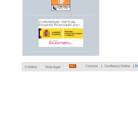
Correos
|
Confianza Online
|
D
Créditos
Nota legal
|