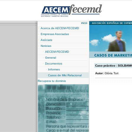
Acerca de AECEM-FECEMD
Empresas Asociadas
Asóciate
Noticias
AECEM-FECEMD
General
Documentos
Caso práctico : SOLBAN
Informes
Autor:
Glòria Tort
Casos de Mkt Relacional
Recupera tu dominio