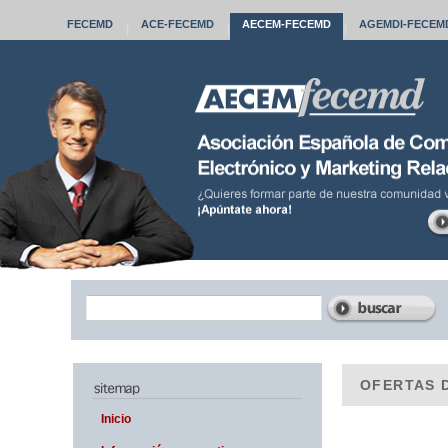
FECEMD
ACE
-FECEMD
AECEM
-FECEMD
AGEMDI
-FECEM
|
|
|
OFERTAS 
Inicio