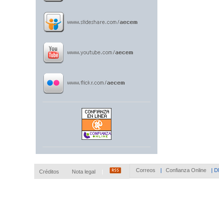
Correos
|
Confianza Online
|
D
Créditos
Nota legal
|